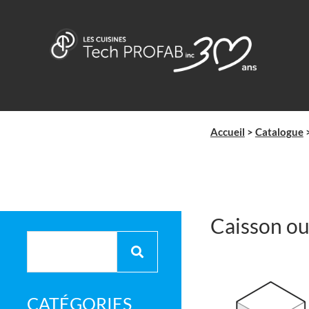
Aller
au
contenu
Accueil
>
Catalogue
Caisson ou
Recherche
pour :
CATÉGORIES