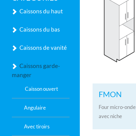
Caissons du haut
Caissons du bas
Caissons de vanité
Caissons garde-
manger
Caisson ouvert
FMON
Four micro-onde
Angulaire
avec niche
Avec tiroirs