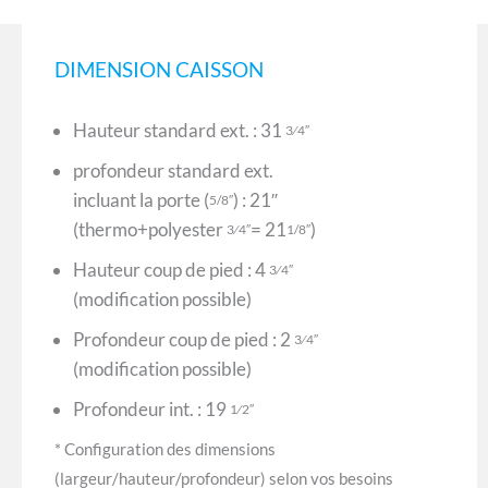
DIMENSION CAISSON
Hauteur standard ext. : 31
3⁄4″
profondeur standard ext.
incluant la porte (
) : 21″
5/8″
(thermo+polyester
= 21
)
3⁄4″
1/8″
Hauteur coup de pied : 4
3⁄4″
(modification possible)
Profondeur coup de pied : 2
3⁄4″
(modification possible)
Profondeur int. : 19
1⁄2″
* Configuration des dimensions
(largeur/hauteur/profondeur) selon vos besoins