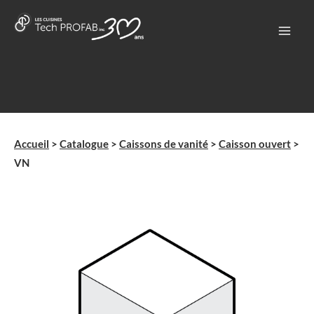
Aller
au
contenu
Accueil
>
Catalogue
>
Caissons de vanité
>
Caisson ouvert
>
VN