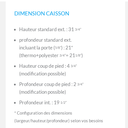
DIMENSION CAISSON
Hauteur standard ext. : 31
3⁄4″
profondeur standard ext.
incluant la porte (
) : 21″
5/8″
(thermo+polyester
= 21
)
3⁄4″
1/8″
Hauteur coup de pied : 4
3⁄4″
(modification possible)
Profondeur coup de pied : 2
3⁄4″
(modification possible)
Profondeur int. : 19
1⁄2″
* Configuration des dimensions
(largeur/hauteur/profondeur) selon vos besoins