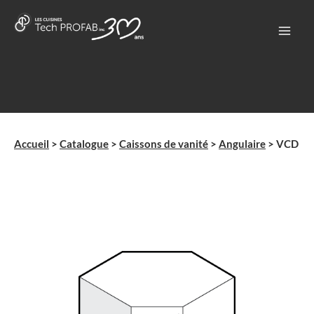
Aller
au
contenu
Accueil
>
Catalogue
>
Caissons de vanité
>
Angulaire
>
VCD