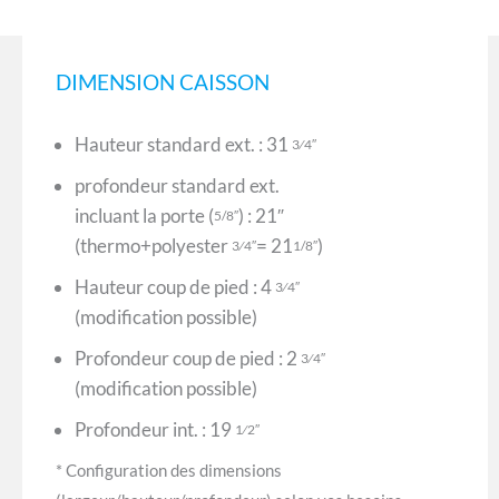
DIMENSION CAISSON
Hauteur standard ext. : 31
3⁄4″
profondeur standard ext.
incluant la porte (
) : 21″
5/8″
(thermo+polyester
= 21
)
3⁄4″
1/8″
Hauteur coup de pied : 4
3⁄4″
(modification possible)
Profondeur coup de pied : 2
3⁄4″
(modification possible)
Profondeur int. : 19
1⁄2″
* Configuration des dimensions