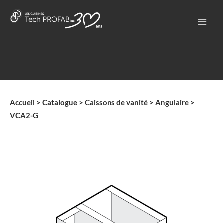
Aller
au
contenu
Accueil
>
Catalogue
>
Caissons de vanité
>
Angulaire
>
VCA2-G