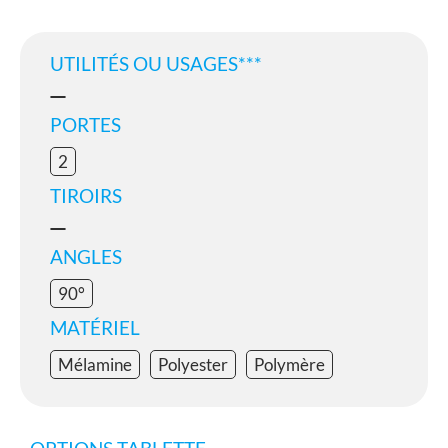
UTILITÉS OU USAGES***
PORTES
2
TIROIRS
ANGLES
90°
MATÉRIEL
Mélamine
Polyester
Polymère