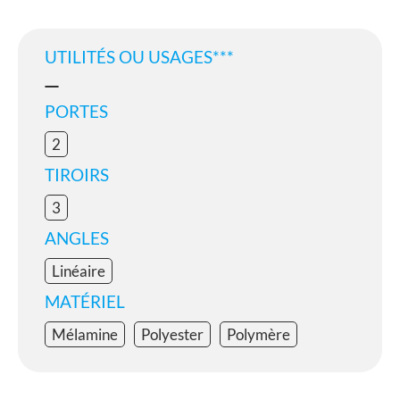
UTILITÉS OU USAGES***
PORTES
2
TIROIRS
3
ANGLES
Linéaire
MATÉRIEL
Mélamine
Polyester
Polymère