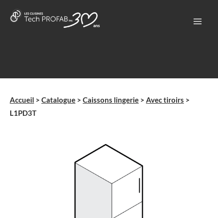
Aller
au
contenu
Accueil
>
Catalogue
>
Caissons lingerie
>
Avec tiroirs
>
L1PD3T