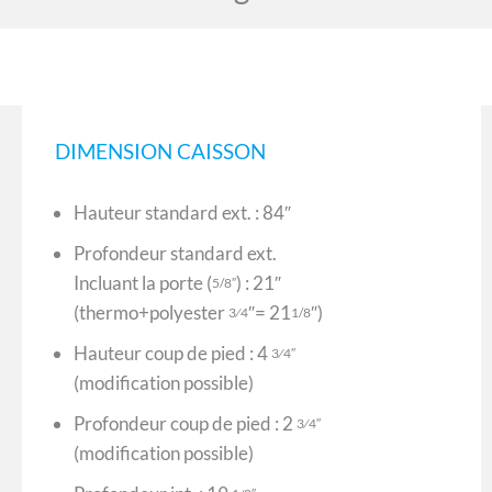
DIMENSION CAISSON
Hauteur standard ext. : 84″
Profondeur standard ext.
Incluant la porte (
) : 21″
5/8″
(thermo+polyester
″= 21
″)
3⁄4
1/8
Hauteur coup de pied : 4
3⁄4″
(modification possible)
Profondeur coup de pied : 2
3⁄4″
(modification possible)