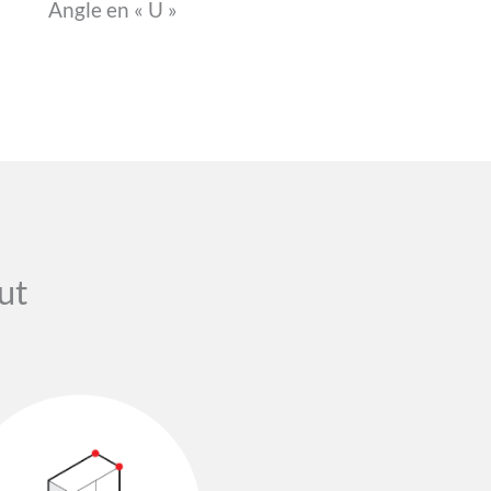
Angle en « U »
ut