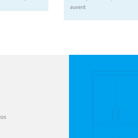
auvent
vos