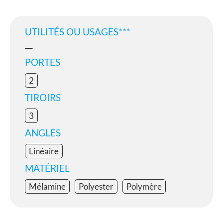
UTILITÉS OU USAGES***
PORTES
2
TIROIRS
3
ANGLES
Linéaire
MATÉRIEL
Mélamine
Polyester
Polymère