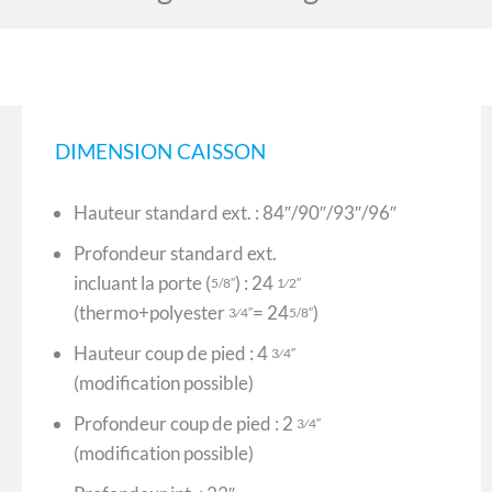
DIMENSION CAISSON
Hauteur standard ext. : 84″/90″/93″/96″
Profondeur standard ext.
incluant la porte (
) : 24
5/8″
1⁄2″
(thermo+polyester
= 24
)
3⁄4″
5/8″
Hauteur coup de pied : 4
3⁄4″
(modification possible)
Profondeur coup de pied : 2
3⁄4″
(modification possible)