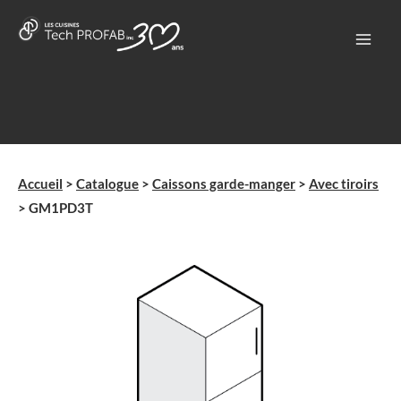
Aller
au
contenu
Accueil
>
Catalogue
>
Caissons garde-manger
>
Avec tiroirs
>
GM1PD3T